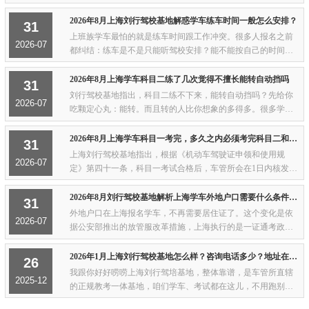
驾驶证自核发之日起即具有法律效力。也就是说，从你拿到驾
照那天起，就可以在准驾车型对应的普通...
2026年8月上海刘行驾校基地解惑学车练车时间一般怎么安排？
31
上班族学车最怕的就是练车时间跟工作冲突。很多人报名之前
2026-07
都纠结：练车是不是只能听驾校安排？能不能按自己的时间
来？周末行不行？今天咱们就把上海驾校的练车时间这个问题
说透。上海驾校常见的排班模式目前上海的驾...
2026年8月上海学车科目二练了几次觉得不擅长能转自动挡吗
31
刘行驾校基地指出，科目二练不下来，能转自动挡吗？先给你
2026-07
吃颗定心丸：能转。而且转的人比你想象的多得多。很多学员
报了C1手动挡，练了几次科目二之后发现离合控制实在太难，
半坡起步老是熄火，倒车入库老是压线，心...
2026年8月上海学车科目一考完，多久之内必须考完科目二和科目三？
31
上海刘行驾校基地指出，根据《机动车驾驶证申领和使用规
2026-07
定》第四十一条，科目一考试合格后，车管所会在1日内核发学
习驾驶证明。这份证明的有效期就是3年。你必须在这3年内完
成科目二和科目三（包括道路驾驶技能和安全...
2026年8月刘行驾校基地解析上海学车外地户口需要什么条件才能报名
31
外地户口在上海报名学车，不再需要居住证了。这个变化是依
2026-07
据公安部推出的放管服改革措施，上海执行的是一证通考政
策。不管你是从哪个省份来的，只要手头有一张有效期内的身
份证原件，就能直接报名考C1或C2驾照。以前...
2026年1月上海刘行驾校基地怎么样？咨询电话多少？地址在哪里？
26
我跟你好好唠唠上海刘行驾培基地，整体靠谱，是车管所直辖
2025-12
的正规教考一体基地，咱们学车、考试都在这儿，不用跑别的
地方折腾，这点超省心。基地到底怎么样规模&设施：场地超