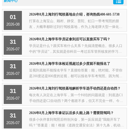
新闻中心
2026年8月上海刘行驾校基地全介绍，咨询热线400-601-5738
01
打算在上海宝山、顾村、静安、普陀、虹口一带考驾照的朋
2026-08
友，大概率都听过刘行驾校基地，作为上海老牌大型一体化教
考场地，不管是上班族、学生还是零基础新手，这儿都是很多
人优先选的学车点，今天好好跟大家唠唠这个...
2026年8月上海学车学员证拿到后可以直接买车了吗？
31
学员证是什么？跟买车有什么关系？先搞清楚概念。很多人口
2026-07
中的“学员证”，其实就是你科目一考过后车管所核发的学习驾
驶证明。它只是证明你有资格在教练陪同下学习驾驶，并不是
正式的机动车驾驶证。但这不重要，因为...
2026年8月上海学车体检近视超过多少度就不能报名了
31
近视到底能不能报名学车？直接给答案：能，绝对能。不管你
2026-07
是200度还是800度的近视，都可以报名学车考驾照。因为驾考
体检看的是你的矫正视力，也就是戴上眼镜之后的视力水平，
而不是你裸眼能看到多少。体检的时候医生...
2026年8月上海刘行驾校基地解析学车选手动挡还是自动挡？
31
每次有人决定在上海学车，第一个纠结的问题就是：到底选C1
2026-07
手动挡还是C2自动挡？两个都差不多，但又不完全一样。今天
咱们就把这个问题彻底讲明白，帮你做一个不后悔的选择。C1
和C2的本质区别先说最基本的。C1驾驶证的...
2026年8月上海学车拿证以后多久能上路？需要陪驾吗？
31
很多小伙伴拿到驾照后特别兴奋，第一反应就是“我能开车了
2026-07
吗？”答案是：能！根据《道路交通安全法》第十九条，机动车