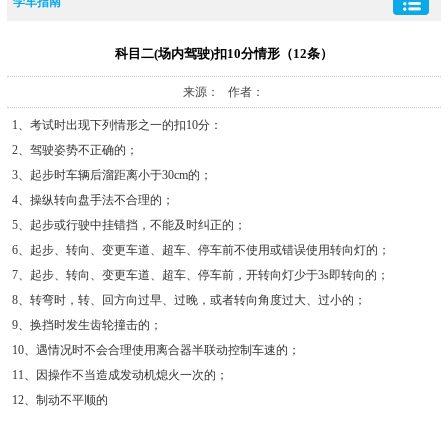
学车指南
科目二(场内驾驶)扣10分情形（12条）
来源： 作者：
1、考试时出现下列情形之一的扣10分：
2、驾驶姿势不正确的；
3、起步时车辆后溜距离小于30cm的；
4、操纵转向盘手法不合理的；
5、起步或行驶中挂错挡，不能及时纠正的；
6、起步、转向、变更车道、超车、停车前不使用或错误使用转向灯的；
7、起步、转向、变更车道、超车、停车前，开转向灯少于3s即转向的；
8、转弯时，转、回方向过早、过晚，或者转向角度过大、过小的；
9、换挡时发生齿轮撞击的；
10、遇情况时不会合理使用离合器半联动控制车速的；
11、因操作不当造成发动机熄火一次的；
12、制动不平顺的