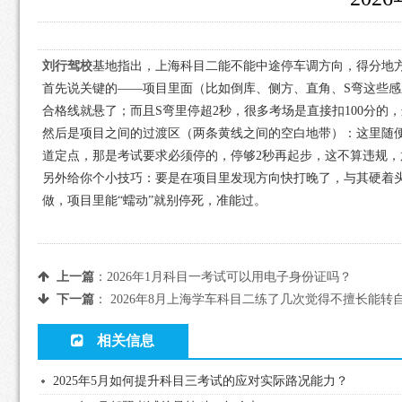
刘行驾校
基地指出，上海科目二能不能中途停车调方向，得分地
首先说关键的——项目里面（比如倒库、侧方、直角、S弯这些感应
合格线就悬了；而且S弯里停超2秒，很多考场是直接扣100分
然后是项目之间的过渡区（两条黄线之间的空白地带）：这里随
道定点，那是考试要求必须停的，停够2秒再起步，这不算违规，
另外给你个小技巧：要是在项目里发现方向快打晚了，与其硬着
做，项目里能“蠕动”就别停死，准能过。
上一篇
：
2026年1月科目一考试可以用电子身份证吗？
下一篇
：
2026年8月上海学车科目二练了几次觉得不擅长能转
相关信息
2025年5月如何提升科目三考试的应对实际路况能力？