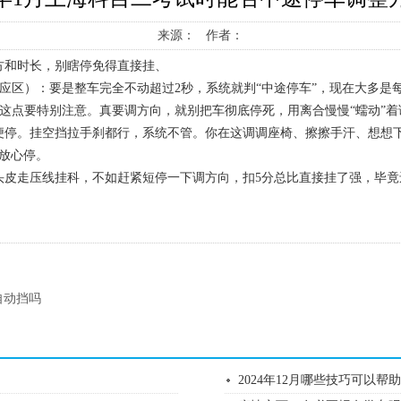
来源： 作者：
方和时长，别瞎停免得直接挂、
区）：要是整车完全不动超过2秒，系统就判“中途停车”，现在大多是每次
的，这点要特别注意。真要调方向，就别把车彻底停死，用离合慢慢“蠕动”
便停。挂空挡拉手刹都行，系统不管。你在这调调座椅、擦擦手汗、想想
放心停。
头皮走压线挂科，不如赶紧短停一下调方向，扣5分总比直接挂了强，毕竟
自动挡吗
2024年12月哪些技巧可以