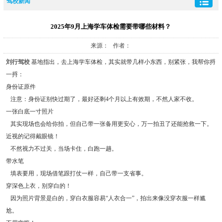
驾校新闻
2025年9月上海学车体检需要带哪些材料？
来源： 作者：
刘行驾校
基地指出，去上海学车体检，其实就带几样小东西，别紧张，我帮你捋
一捋：
身份证原件
注意：身份证别快过期了，最好还剩4个月以上有效期，不然人家不收。
一张白底一寸照片
其实现场也会给你拍，但自己带一张备用更安心，万一拍丑了还能抢救一下。
近视的记得戴眼镜！
不然视力不过关，当场卡住，白跑一趟。
带水笔
填表要用，现场借笔跟打仗一样，自己带一支省事。
穿深色上衣，别穿白的！
因为照片背景是白的，穿白衣服容易“人衣合一”，拍出来像没穿衣服一样尴
尬。