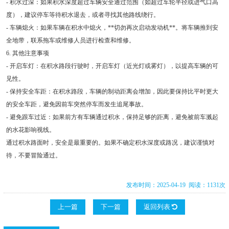
- 积水过深：如果积水深度超过车辆安全通过范围（如超过车轮半径或进气口高
度），建议停车等待积水退去，或者寻找其他路线绕行。
- 车辆熄火：如果车辆在积水中熄火，**切勿再次启动发动机**。将车辆推到安
全地带，联系拖车或维修人员进行检查和维修。
6. 其他注意事项
- 开启车灯：在积水路段行驶时，开启车灯（近光灯或雾灯），以提高车辆的可
见性。
- 保持安全车距：在积水路段，车辆的制动距离会增加，因此要保持比平时更大
的安全车距，避免因前车突然停车而发生追尾事故。
- 避免跟车过近：如果前方有车辆通过积水，保持足够的距离，避免被前车溅起
的水花影响视线。
通过积水路面时，安全是最重要的。如果不确定积水深度或路况，建议谨慎对
待，不要冒险通过。
发布时间：2025-04-19 阅读：1131次
上一篇
下一篇
返回列表