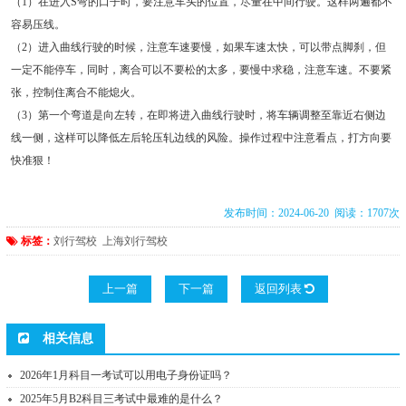
（1）在进入S弯的口子时，要注意车头的位置，尽量在中间行驶。这样两遍都不
容易压线。
（2）进入曲线行驶的时候，注意车速要慢，如果车速太快，可以带点脚刹，但
一定不能停车，同时，离合可以不要松的太多，要慢中求稳，注意车速。不要紧
张，控制住离合不能熄火。
（3）第一个弯道是向左转，在即将进入曲线行驶时，将车辆调整至靠近右侧边
线一侧，这样可以降低左后轮压轧边线的风险。操作过程中注意看点，打方向要
快准狠！
发布时间：2024-06-20 阅读：1707次
标签：
刘行驾校
上海刘行驾校
上一篇
下一篇
返回列表
相关信息
2026年1月科目一考试可以用电子身份证吗？
2025年5月B2科目三考试中最难的是什么？