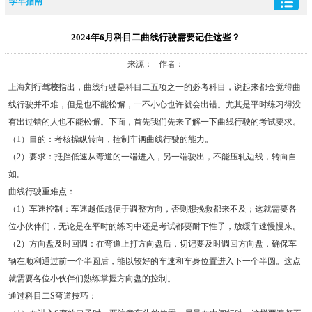
学车指南
2024年6月科目二曲线行驶需要记住这些？
来源： 作者：
上海
刘行驾校
指出，曲线行驶是科目二五项之一的必考科目，说起来都会觉得曲
线行驶并不难，但是也不能松懈，一不小心也许就会出错。尤其是平时练习得没
有出过错的人也不能松懈。下面，首先我们先来了解一下曲线行驶的考试要求。
（1）目的：考核操纵转向，控制车辆曲线行驶的能力。
（2）要求：抵挡低速从弯道的一端进入，另一端驶出，不能压轧边线，转向自
如。
曲线行驶重难点：
（1）车速控制：车速越低越便于调整方向，否则想挽救都来不及；这就需要各
位小伙伴们，无论是在平时的练习中还是考试都要耐下性子，放缓车速慢慢来。
（2）方向盘及时回调：在弯道上打方向盘后，切记要及时调回方向盘，确保车
辆在顺利通过前一个半圆后，能以较好的车速和车身位置进入下一个半圆。这点
就需要各位小伙伴们熟练掌握方向盘的控制。
通过科目二S弯道技巧：